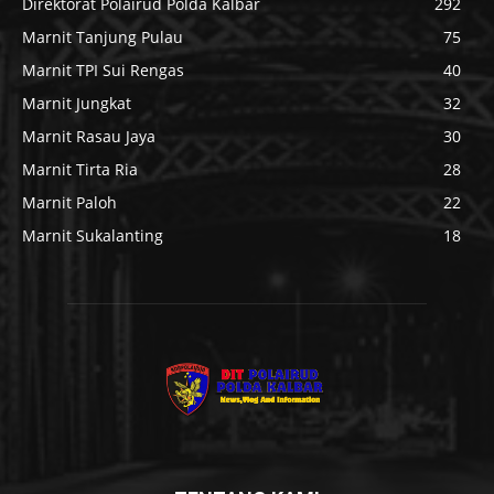
Marnit Teluk Melano
1059
Marnit Kendawangan
982
Marnit Natai Kuini
834
Direktorat Polairud Polda Kalbar
292
Marnit Tanjung Pulau
75
Marnit TPI Sui Rengas
40
Marnit Jungkat
32
Marnit Rasau Jaya
30
Marnit Tirta Ria
28
Marnit Paloh
22
Marnit Sukalanting
18