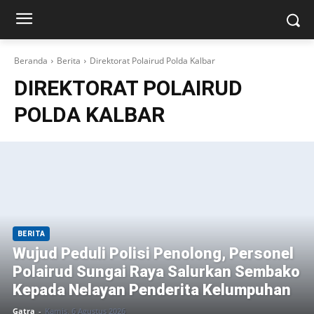
Beranda
Berita
Direktorat Polairud Polda Kalbar
DIREKTORAT POLAIRUD
POLDA KALBAR
BERITA
Wujud Peduli Polisi Penolong, Personel
Polairud Sungai Raya Salurkan Sembako
Kepada Nelayan Penderita Kelumpuhan
Gatra
-
Kamis, 6 Agustus 2026