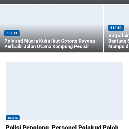
BERITA
BERITA
Satpolai
Polairud Muara Kubu Ikut Gotong Royong
Bantuan 
Perbaiki Jalan Utama Kampung Pesisir
Mampu di
Berita
Polisi Penolong, Personel Polairud Paloh