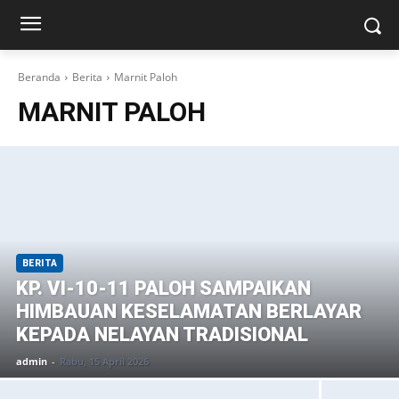
Beranda
Berita
Marnit Paloh
MARNIT PALOH
BERITA
KP. VI-10-11 PALOH SAMPAIKAN
HIMBAUAN KESELAMATAN BERLAYAR
KEPADA NELAYAN TRADISIONAL
admin
-
Rabu, 15 April 2026