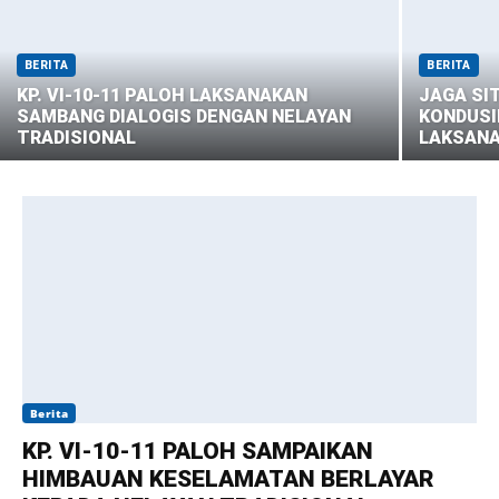
BERITA
BERITA
KP. VI-10-11 PALOH LAKSANAKAN
JAGA SI
SAMBANG DIALOGIS DENGAN NELAYAN
KONDUSIF
TRADISIONAL
LAKSANA
Berita
KP. VI-10-11 PALOH SAMPAIKAN
HIMBAUAN KESELAMATAN BERLAYAR