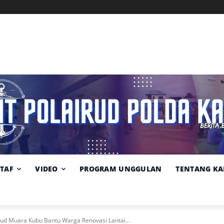
Memuat data cuaca...
Pilih
Sumber:
BMKG
lokasi
cuaca
STAF
VIDEO
PROGRAM UNGGULAN
TENTANG KA
airud Muara Kubu Bantu Warga Renovasi Lantai...