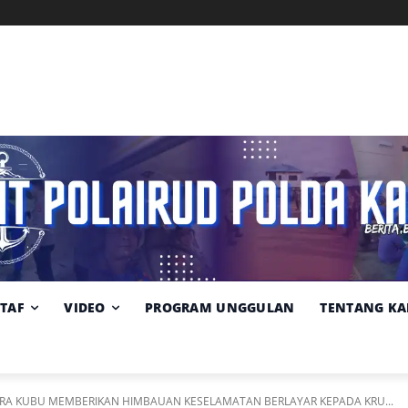
Memuat data cuaca...
Pilih
Sumber:
BMKG
lokasi
cuaca
STAF
VIDEO
PROGRAM UNGGULAN
TENTANG KA
ARA KUBU MEMBERIKAN HIMBAUAN KESELAMATAN BERLAYAR KEPADA KRU...