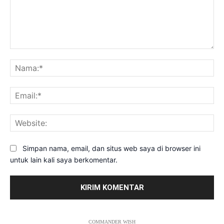
Komentar:
Na
Ema
Web
Simpan nama, email, dan situs web saya di browser ini
untuk lain kali saya berkomentar.
COMMANDER WISH