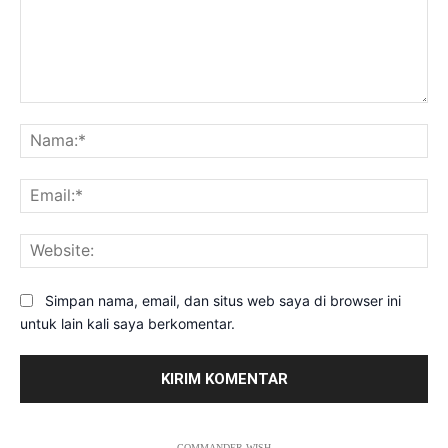
Komentar:
Na
Ema
Web
Simpan nama, email, dan situs web saya di browser ini
untuk lain kali saya berkomentar.
COMMANDER WISH