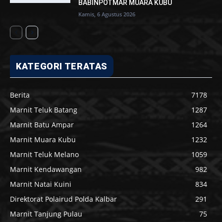
BABINPOTMAR MUARA KUBU
Kamis, 6 Agustus 2026
KATEGORI TERATAS
Berita
7178
Marnit Teluk Batang
1287
Marnit Batu Ampar
1264
Marnit Muara Kubu
1232
Marnit Teluk Melano
1059
Marnit Kendawangan
982
Marnit Natai Kuini
834
Direktorat Polairud Polda Kalbar
291
Marnit Tanjung Pulau
75