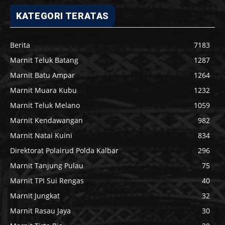
KATEGORI TERATAS
Berita
7183
Marnit Teluk Batang
1287
Marnit Batu Ampar
1264
Marnit Muara Kubu
1232
Marnit Teluk Melano
1059
Marnit Kendawangan
982
Marnit Natai Kuini
834
Direktorat Polairud Polda Kalbar
296
Marnit Tanjung Pulau
75
Marnit TPI Sui Rengas
40
Marnit Jungkat
32
Marnit Rasau Jaya
30