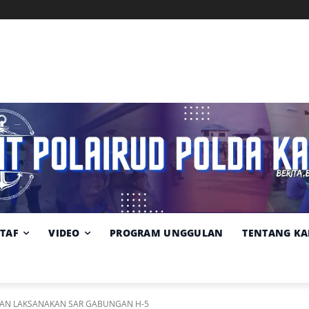
Memuat data cuaca...
Pilih
Sumber:
BMKG
lokasi
cuaca
STAF
VIDEO
PROGRAM UNGGULAN
TENTANG KA
AN LAKSANAKAN SAR GABUNGAN H-5