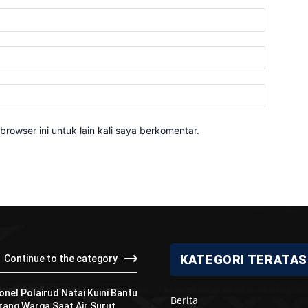
Nama:*
Email:*
Website:
rowser ini untuk lain kali saya berkomentar.
KATEGORI TERATAS
Continue to the category
onel Polairud Natai Kuini Bantu
Berita
ang Warga Saat Air Surut