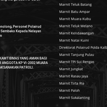
Marnit Teluk Batang
Marnit Batu Ampar
Marnit Muara Kubu
Marnit Teluk Melano
enolong, Personel Polairud
n Sembako Kepada Nelayan
Marnit Kendawangan
an
Marnit Natai Kuini
Direktorat Polairud Polda Kal
Marnit Tanjung Pulau
KAMTIBMAS YANG AMAN BAGI
Marnit TPI Sui Rengas
R ANGGOTA KP VI-2002 MUARA
AKSANAKAN PATROLI.
Marnit Jungkat
Marnit Rasau Jaya
Marnit Tirta Ria
Marnit Paloh
Marnit Sukalanting