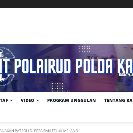
Memuat data cuaca...
Pilih
Sumber:
BMKG
lokasi
cuaca
STAF
VIDEO
PROGRAM UNGGULAN
TENTANG KA
NAKAN PATROLI DI PERAIRAN TELUK MELANO