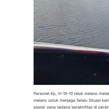
Personel Kp, Vl-10-10 teluk melano melaks
melano untuk menjaga Selalu Situasi k
pesisir yang sedang beraktifitas di pera