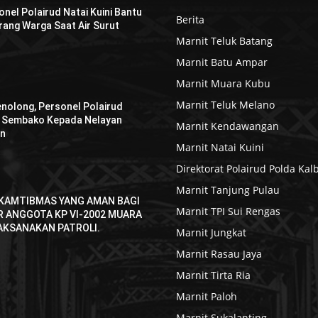
onel Polairud Natai Kuini Bantu
Berita
ang Warga Saat Air Surut
Marnit Teluk Batang
Marnit Batu Ampar
Marnit Muara Kubu
Marnit Teluk Melano
enolong, Personel Polairud
n Sembako Kepada Nelayan
Marnit Kendawangan
an
Marnit Natai Kuini
Direktorat Polairud Polda Kal
Marnit Tanjung Pulau
KAMTIBMAS YANG AMAN BAGI
Marnit TPI Sui Rengas
R ANGGOTA KP VI-2002 MUARA
AKSANAKAN PATROLI.
Marnit Jungkat
Marnit Rasau Jaya
Marnit Tirta Ria
Marnit Paloh
Marnit Sukalanting