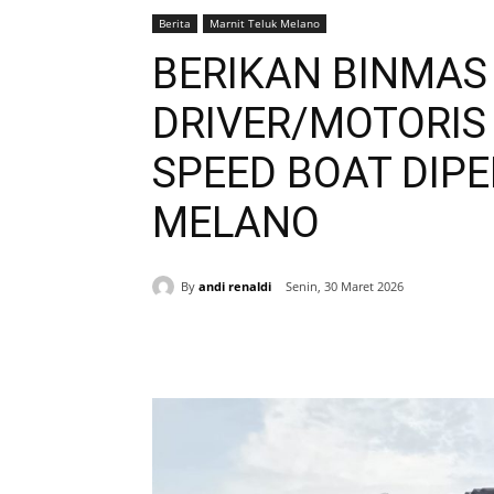
Berita
Marnit Teluk Melano
BERIKAN BINMAS
DRIVER/MOTORI
SPEED BOAT DIP
MELANO
By
andi renaldi
Senin, 30 Maret 2026
Bagikan