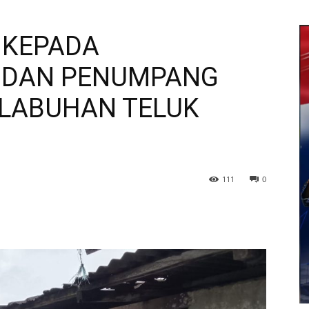
 KEPADA
S DAN PENUMPANG
ELABUHAN TELUK
111
0