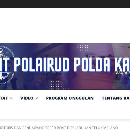
Memuat data cuaca...
Pilih
Sumber:
BMKG
lokasi
cuaca
STAF
VIDEO
PROGRAM UNGGULAN
TENTANG KA
/MOTORIS DAN PENUMPANG SPEED BOAT DIPELABUHAN TELUK MELANO