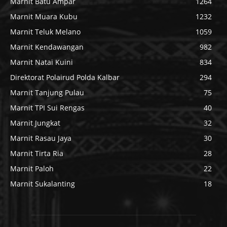
Marnit Batu Ampar
1264
Marnit Muara Kubu
1232
Marnit Teluk Melano
1059
Marnit Kendawangan
982
Marnit Natai Kuini
834
Direktorat Polairud Polda Kalbar
294
Marnit Tanjung Pulau
75
Marnit TPI Sui Rengas
40
Marnit Jungkat
32
Marnit Rasau Jaya
30
Marnit Tirta Ria
28
Marnit Paloh
22
Marnit Sukalanting
18