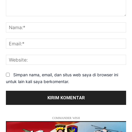
Komentar:
Na
Ema
Web
Simpan nama, email, dan situs web saya di browser ini
untuk lain kali saya berkomentar.
COMMANDER WISH