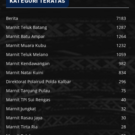
KATEGORI TERATAS
Berita
7183
Marnit Teluk Batang
1287
Marnit Batu Ampar
1264
Marnit Muara Kubu
1232
Marnit Teluk Melano
1059
Marnit Kendawangan
982
Marnit Natai Kuini
834
Direktorat Polairud Polda Kalbar
296
Marnit Tanjung Pulau
75
Marnit TPI Sui Rengas
40
Marnit Jungkat
32
Marnit Rasau Jaya
30
Marnit Tirta Ria
28