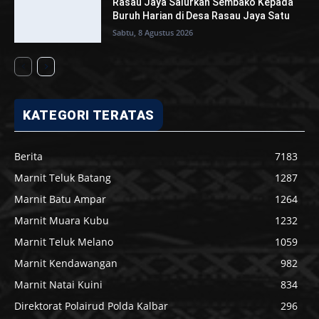
Rasau Jaya Salurkan Sembako Kepada
Buruh Harian di Desa Rasau Jaya Satu
Sabtu, 8 Agustus 2026
KATEGORI TERATAS
Berita
7183
Marnit Teluk Batang
1287
Marnit Batu Ampar
1264
Marnit Muara Kubu
1232
Marnit Teluk Melano
1059
Marnit Kendawangan
982
Marnit Natai Kuini
834
Direktorat Polairud Polda Kalbar
296