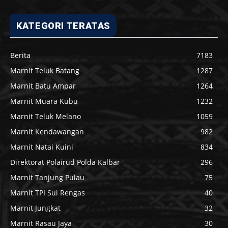
KATEGORI TERATAS
Berita
7183
Marnit Teluk Batang
1287
Marnit Batu Ampar
1264
Marnit Muara Kubu
1232
Marnit Teluk Melano
1059
Marnit Kendawangan
982
Marnit Natai Kuini
834
Direktorat Polairud Polda Kalbar
296
Marnit Tanjung Pulau
75
Marnit TPI Sui Rengas
40
Marnit Jungkat
32
Marnit Rasau Jaya
30