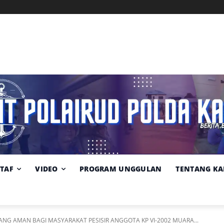
Memuat data cuaca...
Pilih
Sumber:
BMKG
lokasi
cuaca
STAF
VIDEO
PROGRAM UNGGULAN
TENTANG KA
NG AMAN BAGI MASYARAKAT PESISIR ANGGOTA KP VI-2002 MUARA...