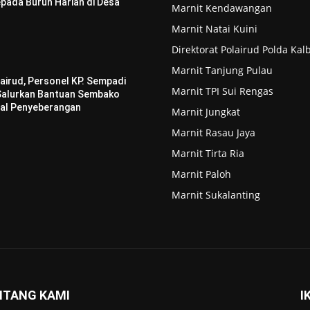
pada Buruh Harian di Desa
Marnit Kendawangan
Marnit Natai Kuini
Direktorat Polairud Polda Kal
Marnit Tanjung Pulau
airud, Personel KP. Sempadi
Marnit TPI Sui Rengas
 Salurkan Bantuan Sembako
al Penyeberangan
Marnit Jungkat
Marnit Rasau Jaya
Marnit Tirta Ria
Marnit Paloh
Marnit Sukalanting
NTANG KAMI
I