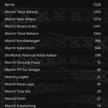
Berita
7228
Marnit Teluk Batang
1293
Marnit Batu Ampar
1274
Marnit Muara Kubu
1241
Marnit Teluk Melano
1066
Marnit Kendawangan
988
Marnit Natai Kuini
840
Direktorat Polairud Polda Kalbar
298
Marnit Tanjung Pulau
75
Marnit TPI Sui Rengas
40
Marnit Jungkat
32
Marnit Rasau Jaya
30
Marnit Tirta Ria
28
Marnit Paloh
22
Marnit Sukalanting
18