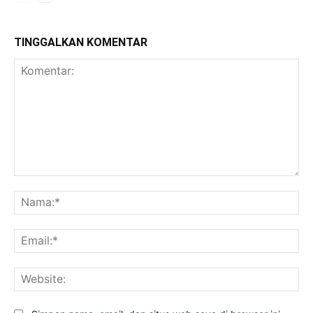
TINGGALKAN KOMENTAR
Komentar:
Na
Ema
Web