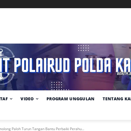
Memuat data cuaca...
Pilih
Sumber:
BMKG
lokasi
cuaca
STAF
VIDEO
PROGRAM UNGGULAN
TENTANG KA
enolong Paloh Turun Tangan Bantu Perbaiki Perahu...