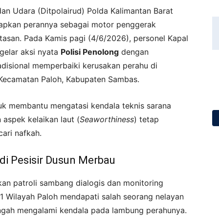
dan Udara (Ditpolairud) Polda Kalimantan Barat
apkan perannya sebagai motor penggerak
atasan. Pada Kamis pagi (4/6/2026), personel Kapal
gelar aksi nyata
Polisi Penolong
dengan
isional memperbaiki kerusakan perahu di
Kecamatan Paloh, Kabupaten Sambas.
ntuk membantu mengatasi kendala teknis sarana
 aspek kelaikan laut (
Seaworthiness
) tetap
ari nafkah.
di Pesisir Dusun Merbau
kan patroli sambang dialogis dan monitoring
11 Wilayah Paloh mendapati salah seorang nelayan
engah mengalami kendala pada lambung perahunya.