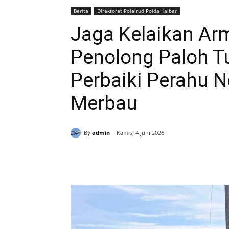
Berita
Direktorat Polairud Polda Kalbar
Jaga Kelaikan Arm
Penolong Paloh T
Perbaiki Perahu N
Merbau
By
admin
Kamis, 4 Juni 2026
Bagikan