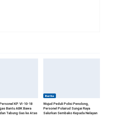
Berita
Personel KP. VI-10-18
Wujud Peduli Polisi Penolong,
ngas Bantu ABK Bawa
Personel Polairud Sungai Raya
 dan Tabung Gas ke Atas
Salurkan Sembako Kepada Nelayan