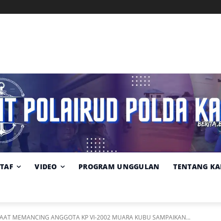
Memuat data cuaca...
Pilih
Sumber:
BMKG
lokasi
cuaca
STAF
VIDEO
PROGRAM UNGGULAN
TENTANG KA
AAT MEMANCING ANGGOTA KP VI-2002 MUARA KUBU SAMPAIKAN...