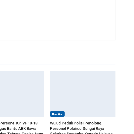
Berita
Personel KP. VI-10-18
Wujud Peduli Polisi Penolong,
ngas Bantu ABK Bawa
Personel Polairud Sungai Raya
 dan Tabung Gas ke Atas
Salurkan Sembako Kepada Nelayan