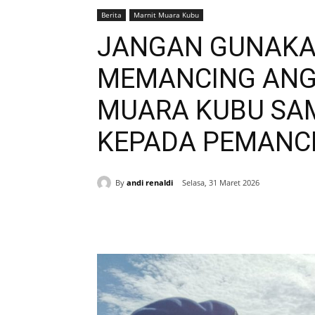
Berita
Marnit Muara Kubu
JANGAN GUNAKA
MEMANCING ANGG
MUARA KUBU SA
KEPADA PEMANC
By
andi renaldi
Selasa, 31 Maret 2026
Bagikan