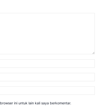
Nama:*
Email:*
Website:
rowser ini untuk lain kali saya berkomentar.