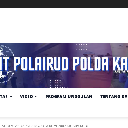
Memuat data cuaca...
Pilih
Sumber:
BMKG
lokasi
cuaca
STAF
VIDEO
PROGRAM UNGGULAN
TENTANG KA
GAL DI ATAS KAPAL ANGGOTA KP VI-2002 MUARA KUBU...