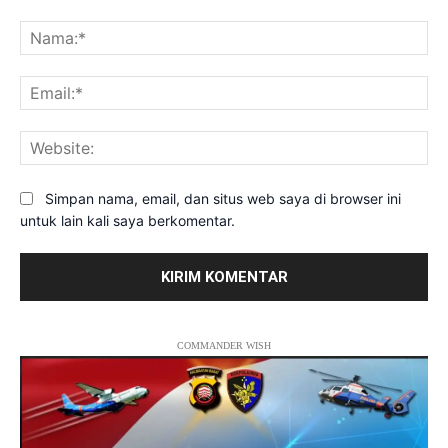
Komentar:
Na
Ema
Web
Simpan nama, email, dan situs web saya di browser ini
untuk lain kali saya berkomentar.
COMMANDER WISH