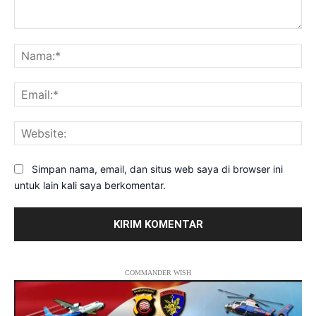
Komentar:
Na
Ema
Web
Simpan nama, email, dan situs web saya di browser ini
untuk lain kali saya berkomentar.
COMMANDER WISH