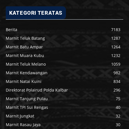
KATEGORI TERATAS
Berita
7183
Marnit Teluk Batang
1287
Marnit Batu Ampar
1264
Marnit Muara Kubu
1232
Marnit Teluk Melano
1059
Marnit Kendawangan
982
Marnit Natai Kuini
834
Direktorat Polairud Polda Kalbar
296
Marnit Tanjung Pulau
75
Marnit TPI Sui Rengas
40
Marnit Jungkat
32
Marnit Rasau Jaya
30