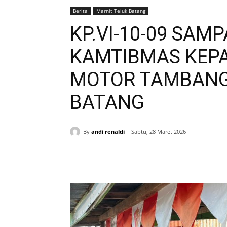
Berita
Marnit Teluk Batang
KP.VI-10-09 SAM
KAMTIBMAS KEP
MOTOR TAMBANG
BATANG
By
andi renaldi
Sabtu, 28 Maret 2026
Bagikan