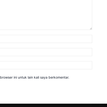
Nama:*
Email:*
Website:
rowser ini untuk lain kali saya berkomentar.