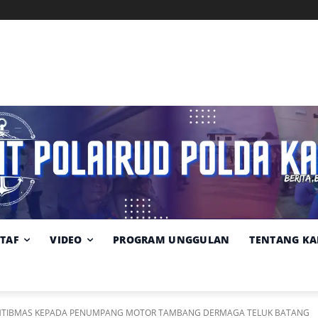
Memuat data cuaca...
Pilih
Sumber:
BMKG
lokasi
cuaca
STAF
VIDEO
PROGRAM UNGGULAN
TENTANG KA
KAMTIBMAS KEPADA PENUMPANG MOTOR TAMBANG DERMAGA TELUK BATANG