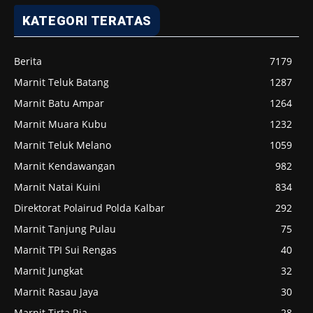
KATEGORI TERATAS
Berita
7179
Marnit Teluk Batang
1287
Marnit Batu Ampar
1264
Marnit Muara Kubu
1232
Marnit Teluk Melano
1059
Marnit Kendawangan
982
Marnit Natai Kuini
834
Direktorat Polairud Polda Kalbar
292
Marnit Tanjung Pulau
75
Marnit TPI Sui Rengas
40
Marnit Jungkat
32
Marnit Rasau Jaya
30
Marnit Tirta Ria
28