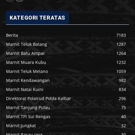
KATEGORI TERATAS
Berita
7183
Marnit Teluk Batang
1287
Marnit Batu Ampar
1264
Marnit Muara Kubu
1232
Marnit Teluk Melano
1059
Marnit Kendawangan
982
Marnit Natai Kuini
834
Direktorat Polairud Polda Kalbar
296
Marnit Tanjung Pulau
75
Marnit TPI Sui Rengas
40
Marnit Jungkat
32
Marnit Rasau Jaya
30