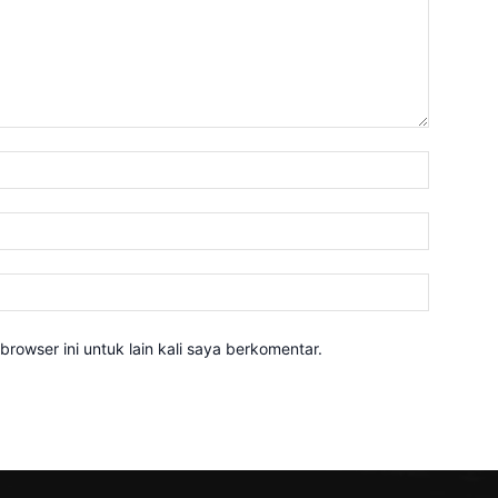
Nama:*
Email:*
Website:
rowser ini untuk lain kali saya berkomentar.