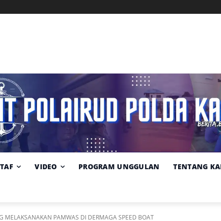
Memuat data cuaca...
Pilih
Sumber:
BMKG
lokasi
cuaca
STAF
VIDEO
PROGRAM UNGGULAN
TENTANG KA
ANG MELAKSANAKAN PAMWAS DI DERMAGA SPEED BOAT