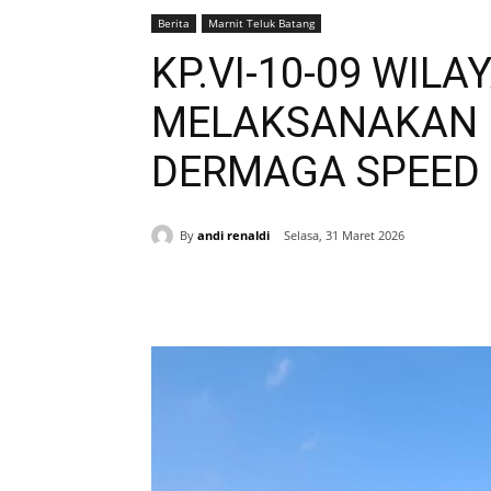
Berita
Marnit Teluk Batang
KP.VI-10-09 WIL
MELAKSANAKAN 
DERMAGA SPEED
By
andi renaldi
Selasa, 31 Maret 2026
Bagikan