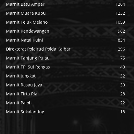
Marnit Batu Ampar
1264
Marnit Muara Kubu
1232
Marnit Teluk Melano
1059
Marnit Kendawangan
982
Marnit Natai Kuini
834
Direktorat Polairud Polda Kalbar
296
Marnit Tanjung Pulau
75
Marnit TPI Sui Rengas
40
Marnit Jungkat
32
Marnit Rasau Jaya
30
Marnit Tirta Ria
28
Marnit Paloh
22
Marnit Sukalanting
18