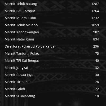
Marnit Teluk Batang
1287
Marnit Batu Ampar
1264
Marnit Muara Kubu
1232
Marnit Teluk Melano
1059
Marnit Kendawangan
982
Marnit Natai Kuini
834
Direktorat Polairud Polda Kalbar
296
Marnit Tanjung Pulau
75
Marnit TPI Sui Rengas
40
Marnit Jungkat
32
Marnit Rasau Jaya
30
Marnit Tirta Ria
28
Marnit Paloh
22
Marnit Sukalanting
18