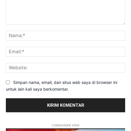
Komentar:
Na
Ema
Web
Simpan nama, email, dan situs web saya di browser ini
untuk lain kali saya berkomentar.
COMMANDER WISH