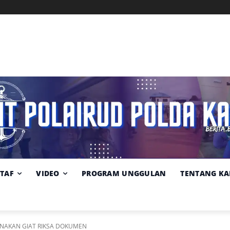
Memuat data cuaca...
Pilih
Sumber:
BMKG
lokasi
cuaca
STAF
VIDEO
PROGRAM UNGGULAN
TENTANG KA
SANAKAN GIAT RIKSA DOKUMEN