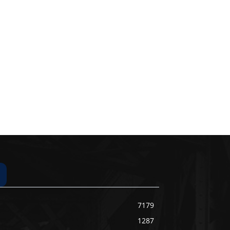
7179
1287