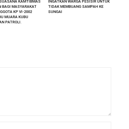
 SUASANA KAMTIBMAS
INGATKAN WARGA PESISIR UNTUK
 BAGI MASYARAKAT
TIDAK MEMBUANG SAMPAH KE
GGOTA KP VI-2002
SUNGAI
BU MUARA KUBU
N PATROLI.
Nama:*