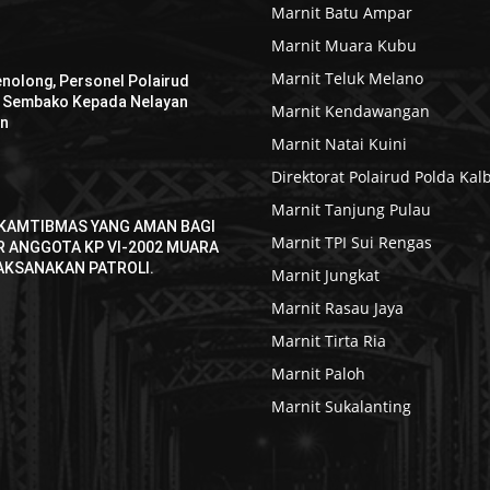
Marnit Batu Ampar
Marnit Muara Kubu
Marnit Teluk Melano
enolong, Personel Polairud
n Sembako Kepada Nelayan
Marnit Kendawangan
an
Marnit Natai Kuini
Direktorat Polairud Polda Kal
Marnit Tanjung Pulau
KAMTIBMAS YANG AMAN BAGI
Marnit TPI Sui Rengas
R ANGGOTA KP VI-2002 MUARA
AKSANAKAN PATROLI.
Marnit Jungkat
Marnit Rasau Jaya
Marnit Tirta Ria
Marnit Paloh
Marnit Sukalanting