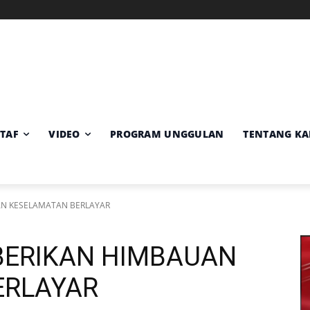
Memuat data cuaca...
Pilih
Sumber:
BMKG
lokasi
cuaca
STAF
VIDEO
PROGRAM UNGGULAN
TENTANG KA
AN KESELAMATAN BERLAYAR
MBERIKAN HIMBAUAN
ERLAYAR