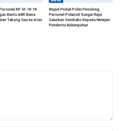
Berita
Personel KP. VI-10-18
Wujud Peduli Polisi Penolong,
ngas Bantu ABK Bawa
Personel Polairud Sungai Raya
 dan Tabung Gas ke Atas
Salurkan Sembako Kepada Nelayan
Penderita Kelumpuhan
Nama:*