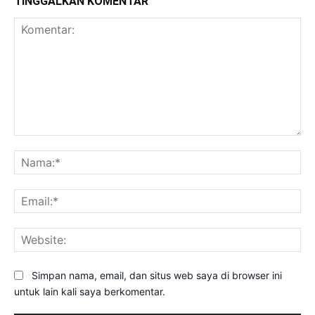
TINGGALKAN KOMENTAR
Komentar:
Na
Ema
Web
Simpan nama, email, dan situs web saya di browser ini
untuk lain kali saya berkomentar.