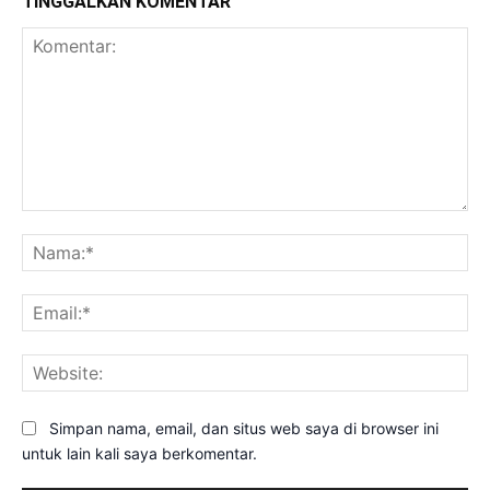
TINGGALKAN KOMENTAR
Komentar:
Na
Ema
Web
Simpan nama, email, dan situs web saya di browser ini
untuk lain kali saya berkomentar.