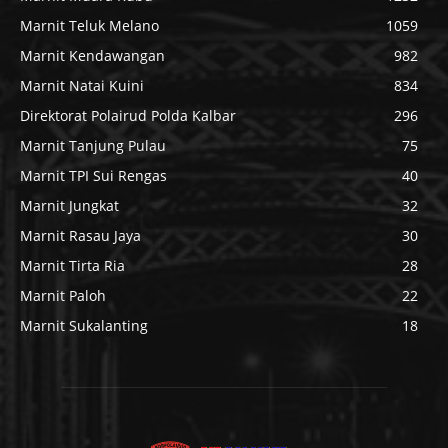
Marnit Teluk Melano
1059
Marnit Kendawangan
982
Marnit Natai Kuini
834
Direktorat Polairud Polda Kalbar
296
Marnit Tanjung Pulau
75
Marnit TPI Sui Rengas
40
Marnit Jungkat
32
Marnit Rasau Jaya
30
Marnit Tirta Ria
28
Marnit Paloh
22
Marnit Sukalanting
18