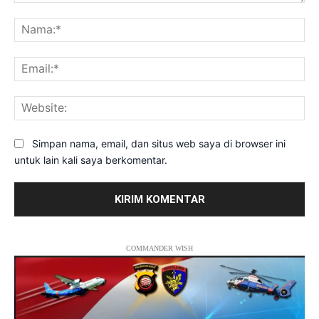
Komentar:
Na
Ema
Web
Simpan nama, email, dan situs web saya di browser ini
untuk lain kali saya berkomentar.
COMMANDER WISH