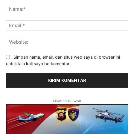
Komentar:
Na
Ema
Web
Simpan nama, email, dan situs web saya di browser ini
untuk lain kali saya berkomentar.
COMMANDER WISH