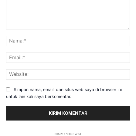
Komentar:
Na
Ema
Web
Simpan nama, email, dan situs web saya di browser ini
untuk lain kali saya berkomentar.
COMMANDER WISH