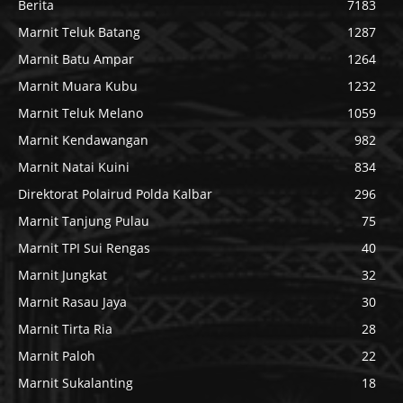
Berita
7183
Marnit Teluk Batang
1287
Marnit Batu Ampar
1264
Marnit Muara Kubu
1232
Marnit Teluk Melano
1059
Marnit Kendawangan
982
Marnit Natai Kuini
834
Direktorat Polairud Polda Kalbar
296
Marnit Tanjung Pulau
75
Marnit TPI Sui Rengas
40
Marnit Jungkat
32
Marnit Rasau Jaya
30
Marnit Tirta Ria
28
Marnit Paloh
22
Marnit Sukalanting
18