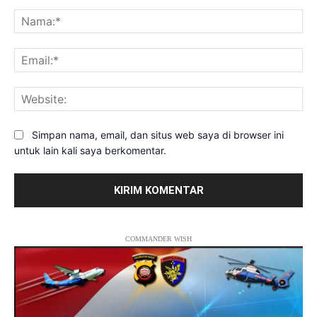
Komentar:
Na
Ema
Web
Simpan nama, email, dan situs web saya di browser ini
untuk lain kali saya berkomentar.
COMMANDER WISH