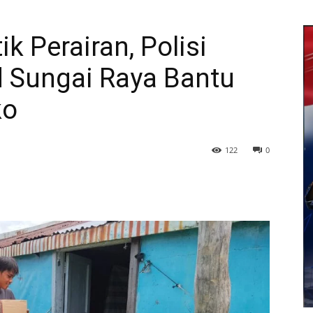
k Perairan, Polisi
d Sungai Raya Bantu
ko
122
0