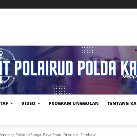
Memuat data cuaca...
Pilih
Sumber:
BMKG
lokasi
cuaca
STAF
VIDEO
PROGRAM UNGGULAN
TENTANG KA
i Penolong Polairud Sungai Raya Bantu Distribusi Sembako