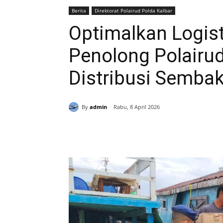
Berita
Direktorat Polairud Polda Kalbar
Optimalkan Logisti
Penolong Polairu
Distribusi Semba
By
admin
Rabu, 8 April 2026
Bagikan