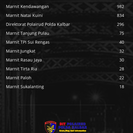
Marnit Kendawangan
982
Marnit Natai Kuini
834
Direktorat Polairud Polda Kalbar
296
Marnit Tanjung Pulau
75
Marnit TPI Sui Rengas
40
Marnit Jungkat
32
Marnit Rasau Jaya
30
Marnit Tirta Ria
28
Marnit Paloh
22
Marnit Sukalanting
18