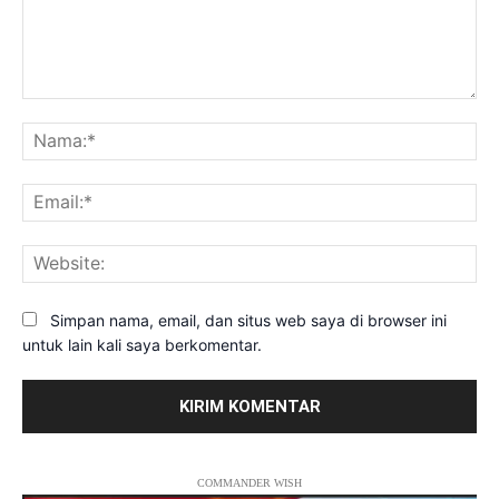
Komentar:
Na
Ema
Web
Simpan nama, email, dan situs web saya di browser ini
untuk lain kali saya berkomentar.
COMMANDER WISH