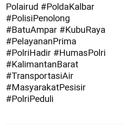
Polairud #PoldaKalbar
#PolisiPenolong
#BatuAmpar #KubuRaya
#PelayananPrima
#PolriHadir #HumasPolri
#KalimantanBarat
#TransportasiAir
#MasyarakatPesisir
#PolriPeduli