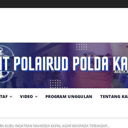
Memuat data cuaca...
Pilih
Sumber:
BMKG
lokasi
cuaca
STAF
VIDEO
PROGRAM UNGGULAN
TENTANG KA
UARA KUBU INGATKAN NAHKODA KAPAL AGAR WASPADA TERHADAP...