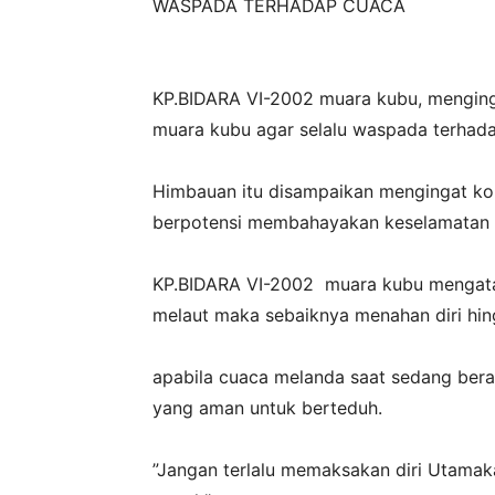
WASPADA TERHADAP CUACA
‎KP.BIDARA VI-2002 muara kubu, mengin
muara kubu agar selalu waspada terhad
‎Himbauan itu disampaikan mengingat ko
berpotensi membahayakan keselamatan 
‎KP.BIDARA VI-2002 muara kubu mengata
melaut maka sebaiknya menahan diri hi
‎apabila cuaca melanda saat sedang berad
yang aman untuk berteduh.
‎”Jangan terlalu memaksakan diri Utama