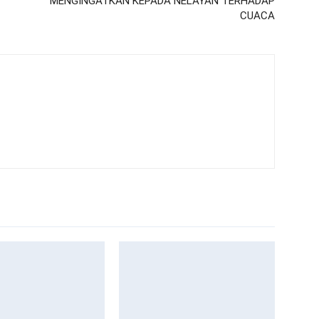
MENGINGATKAN KEPADA NELAYAN TERHADAP
CUACA