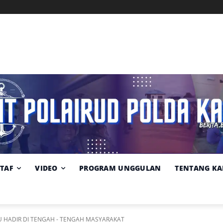
Memuat data cuaca...
Pilih
Sumber:
BMKG
lokasi
cuaca
STAF
VIDEO
PROGRAM UNGGULAN
TENTANG KA
U HADIR DI TENGAH - TENGAH MASYARAKAT‎