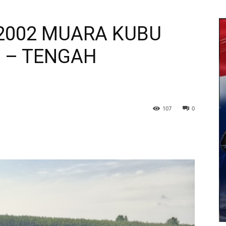
-2002 MUARA KUBU
H – TENGAH
107
0