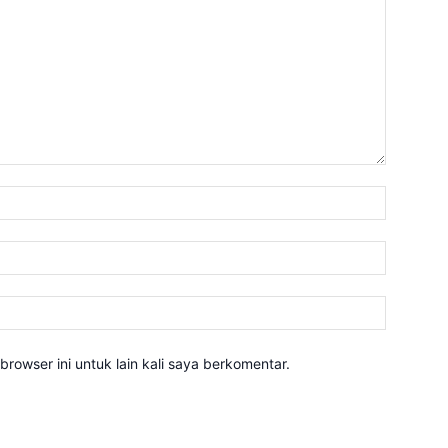
Nama:*
Email:*
Website:
rowser ini untuk lain kali saya berkomentar.