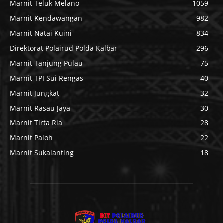
Marnit Teluk Melano
1059
Marnit Kendawangan
982
Marnit Natai Kuini
834
Direktorat Polairud Polda Kalbar
296
Marnit Tanjung Pulau
75
Marnit TPI Sui Rengas
40
Marnit Jungkat
32
Marnit Rasau Jaya
30
Marnit Tirta Ria
28
Marnit Paloh
22
Marnit Sukalanting
18