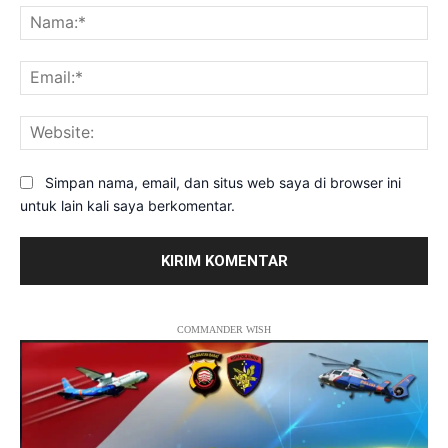
Na
Ema
Web
Simpan nama, email, dan situs web saya di browser ini
untuk lain kali saya berkomentar.
COMMANDER WISH