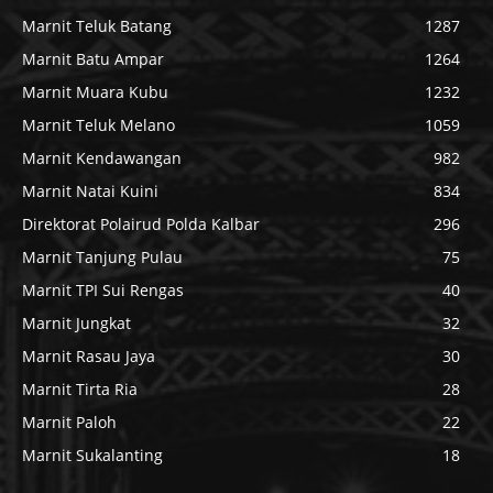
Marnit Teluk Batang
1287
Marnit Batu Ampar
1264
Marnit Muara Kubu
1232
Marnit Teluk Melano
1059
Marnit Kendawangan
982
Marnit Natai Kuini
834
Direktorat Polairud Polda Kalbar
296
Marnit Tanjung Pulau
75
Marnit TPI Sui Rengas
40
Marnit Jungkat
32
Marnit Rasau Jaya
30
Marnit Tirta Ria
28
Marnit Paloh
22
Marnit Sukalanting
18