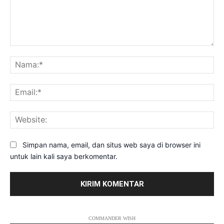
Komentar:
Na
Ema
Web
Simpan nama, email, dan situs web saya di browser ini
untuk lain kali saya berkomentar.
COMMANDER WISH