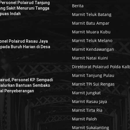
 Personel Polairud Tanjung
Berita
ng Sakit Menuruni Tangga
puas Indah
Marnit Teluk Batang
Marnit Batu Ampar
Marnit Muara Kubu
Marnit Teluk Melano
sonel Polairud Rasau Jaya
pada Buruh Harian di Desa
Marnit Kendawangan
Marnit Natai Kuini
Direktorat Polairud Polda Kal
Marnit Tanjung Pulau
airud, Personel KP. Sempadi
Marnit TPI Sui Rengas
 Salurkan Bantuan Sembako
al Penyeberangan
Marnit Jungkat
Marnit Rasau Jaya
Marnit Tirta Ria
Marnit Paloh
Marnit Sukalanting