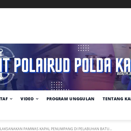
Memuat data cuaca...
Pilih
Sumber:
BMKG
lokasi
cuaca
STAF
VIDEO
PROGRAM UNGGULAN
TENTANG KA
AR LAKSANAKAN PAMWAS KAPAL PENUMPANG DI PELABUHAN BATU...