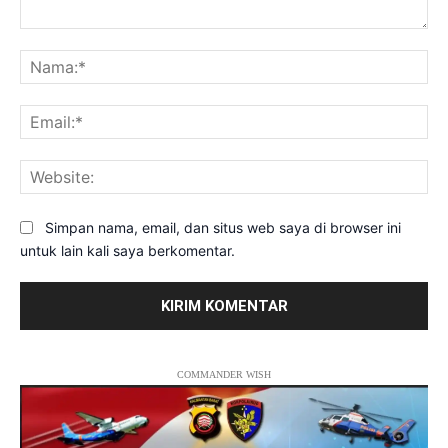
Komentar:
Na
Ema
Web
Simpan nama, email, dan situs web saya di browser ini
untuk lain kali saya berkomentar.
COMMANDER WISH