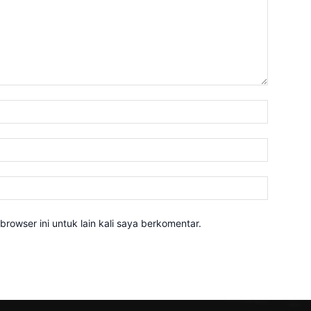
Nama:*
Email:*
Website:
rowser ini untuk lain kali saya berkomentar.