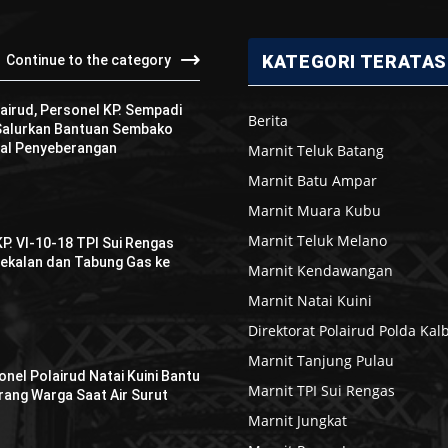
KATEGORI TERATAS
Continue to the category
airud, Personel KP. Sempadi
Berita
 Salurkan Bantuan Sembako
al Penyeberangan
Marnit Teluk Batang
Marnit Batu Ampar
Marnit Muara Kubu
Marnit Teluk Melano
P. VI-10-18 TPI Sui Rengas
ekalan dan Tabung Gas ke
Marnit Kendawangan
Marnit Natai Kuini
Direktorat Polairud Polda Kal
Marnit Tanjung Pulau
onel Polairud Natai Kuini Bantu
Marnit TPI Sui Rengas
ang Warga Saat Air Surut
Marnit Jungkat