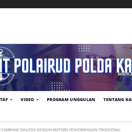
Memuat data cuaca...
Pilih
Sumber:
BMKG
lokasi
cuaca
STAF
VIDEO
PROGRAM UNGGULAN
TENTANG KA
KAN SAMBANG DIALOGIS DENGAN MOTORIS PENYEBRANGAN TRADISIONAL