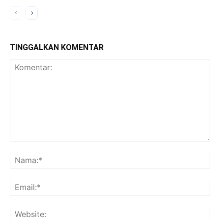
TINGGALKAN KOMENTAR
Komentar:
Na
Ema
Web